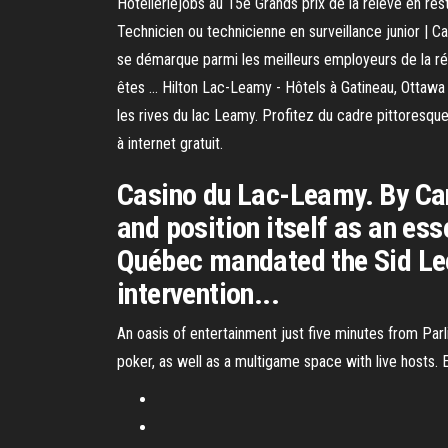
Hotelleriejobs au 15e Grands prix de la relève en rest
Technicien ou technicienne en surveillance junior |
se démarque parmi les meilleurs employeurs de la ré
êtes ... Hilton Lac-Leamy - Hôtels à Gatineau, Ottawa
les rives du lac Leamy. Profitez du cadre pittoresqu
à internet gratuit.
Casino du Lac-Leamy. By Can
and position itself as an es
Québec mandated the Sid Lee
intervention...
An oasis of entertainment just five minutes from Par
poker, as well as a multigame space with live hosts. 